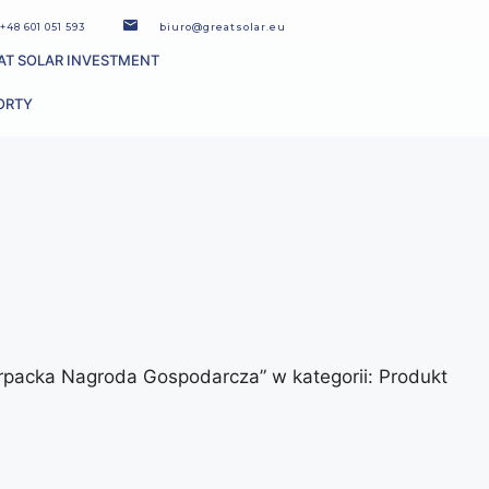
+48 601 051 593
biuro@greatsolar.eu
AT SOLAR INVESTMENT
ORTY
karpacka Nagroda Gospodarcza” w kategorii: Produkt