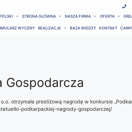
POLSKI
STRONA GŁÓWNA
NASZA FIRMA
OFERTA
GRE
RMULARZ WYCENY
REALIZACJE
BAZA WIEDZY
KONTAKT
CARP
a Gospodarcza
 z o.o. otrzymała prestiżową nagrodę w konkursie „Pod
-statuetki-podkarpackiej-nagrody-gospodarczej/