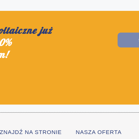
oltaiczne już
0%
m!
ZNAJDŹ NA STRONIE
NASZA OFERTA