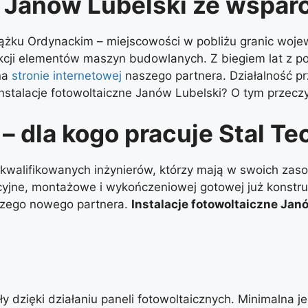
e Janów Lubelski ze wsparc
 Łążku Ordynackim – miejscowości w pobliżu granic woje
odukcji elementów maszyn budowlanych. Z biegiem lat 
na
stronie internetowej
naszego partnera. Działalność p
 instalacje fotowoltaiczne Janów Lubelski? O tym przecz
 – dla kogo pracuje Stal Te
kwalifikowanych inżynierów, którzy mają w swoich zaso
yjne, montażowe i wykończeniowej gotowej już konstruk
szego nowego partnera.
Instalacje fotowoltaiczne Jan
y dzięki działaniu paneli fotowoltaicznych. Minimalna