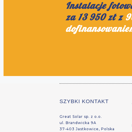
Instalacje fotow
za 13 950 zł z
9
dofinansowanie
SZYBKI KONTAKT
Great Solar sp. z o.o.
ul. Brandwicka 9A
37-403 Jastkowice, Polska