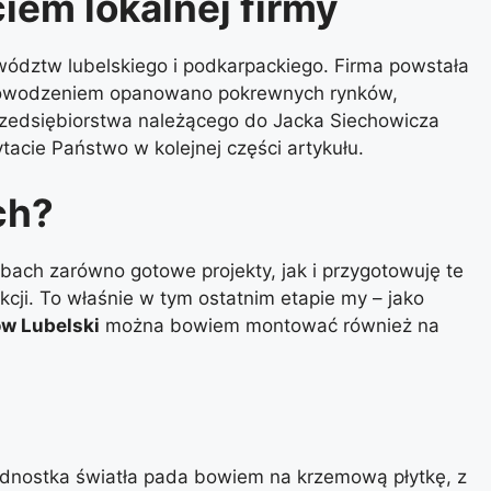
iem lokalnej firmy
wództw lubelskiego i podkarpackiego. Firma powstała
z powodzeniem opanowano pokrewnych rynków,
rzedsiębiorstwa należącego do Jacka Siechowicza
ytacie Państwo w kolejnej części artykułu.
ch?
bach zarówno gotowe projekty, jak i przygotowuję te
cji. To właśnie w tym ostatnim etapie my – jako
ów Lubelski
można bowiem montować również na
 jednostka światła pada bowiem na krzemową płytkę, z