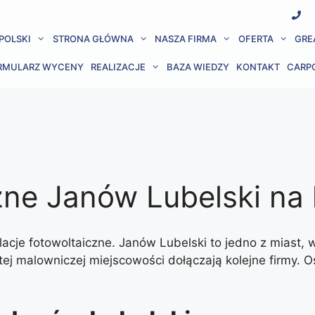
POLSKI
STRONA GŁÓWNA
NASZA FIRMA
OFERTA
GRE
RMULARZ WYCENY
REALIZACJE
BAZA WIEDZY
KONTAKT
CARP
czne Janów Lubelski na
lacje fotowoltaiczne. Janów Lubelski to jedno z miast,
tej malowniczej miejscowości dołączają kolejne firmy.